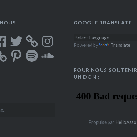
-NOUS
GOOGLE TRANSLATE
cebook
Twitter
Instagram
Powered by
Translate
Pinterest
Spotify
SoundCloud
POUR NOUS SOUTENIR
UN DON :
 :
Propulsé par
HelloAsso