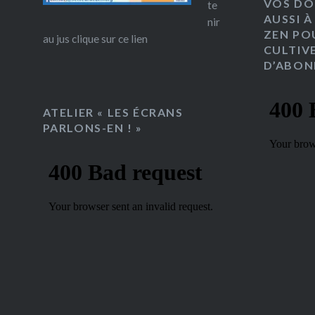
VOS DO
te
AUSSI À
nir
ZEN PO
au jus clique sur ce lien
CULTIV
D’ABON
ATELIER « LES ÉCRANS
PARLONS-EN ! »