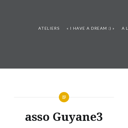
ATELIERS
« I HAVE A DREAM :) »
A 
asso Guyane3