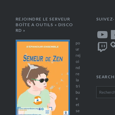
REJOINDRE LE SERVEUR
SUIVEZ
BOÎTE A OUTILS « DISCO
YouTube
Fa
RD »
Twitch
po
ur
rej
oi
nd
re
SEARCH
la
tri
Rechercher
bu
e
et
se