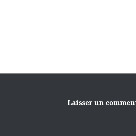
Navigation
de
l’article
Laisser un commen