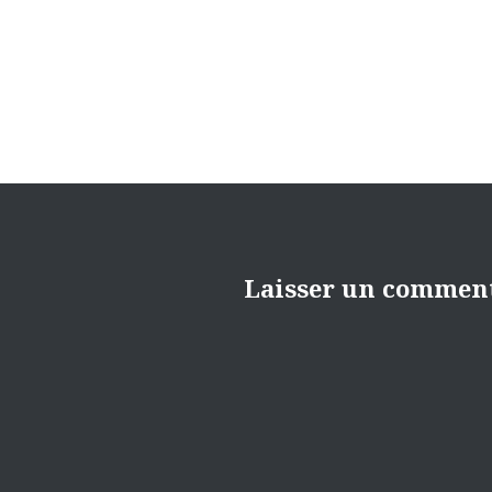
de
l’article
Laisser un commen