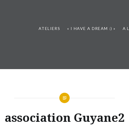
ATELIERS
« I HAVE A DREAM :) »
A 
association Guyane2