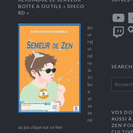
BOÎTE A OUTILS « DISCO
YouTube
Fa
RD »
Twitch
po
ur
rej
oi
nd
re
SEARCH
la
tri
Rechercher
bu
e
et
se
VOS DO
te
AUSSI À
nir
ZEN PO
au jus clique sur ce lien
CULTIV