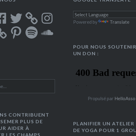
cebook
Twitter
Instagram
Powered by
Translate
Pinterest
Spotify
SoundCloud
POUR NOUS SOUTENIR
UN DON :
 :
Propulsé par
HelloAsso
NS CONTRIBUENT
 SEMER PLUS DE
PLANIFIER UN ATELIER
UR AIDER À
DE YOGA POUR 1 GROU
ER LES CHAMPS