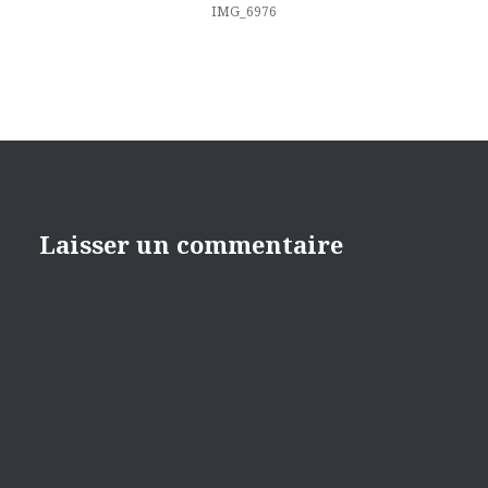
l’article
IMG_6976
Laisser un commentaire