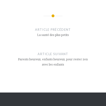
Navigation
de
ARTICLE PRÉCÉDENT
l’article
La santé des plus petits
ARTICLE SUIVANT
Parents heureux, enfants heureux, pour rester zen
avec les enfants