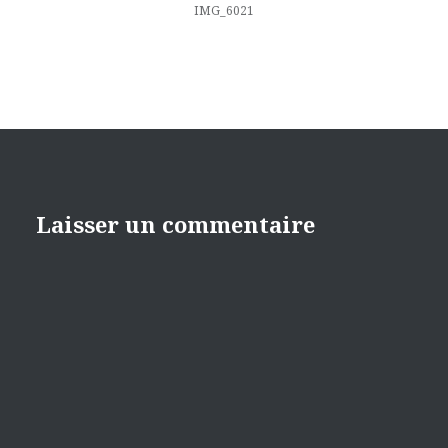
l’article
IMG_6021
Laisser un commentaire