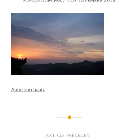
Publié par
ADMIN007
le
10 NOVEMBRE 2018
Aube qui chante
Navigation
de
ARTICLE PRÉCÉDENT