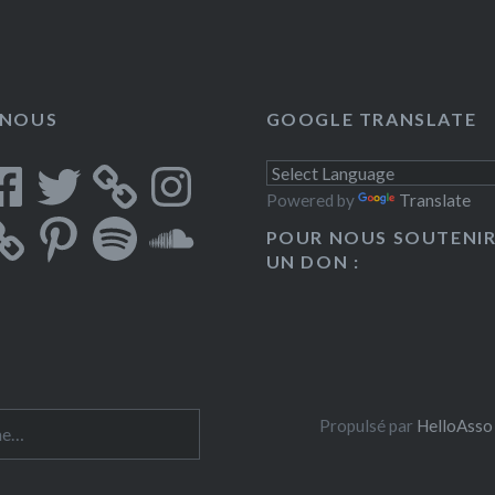
 bilingue pour se sentir
rtager et diffuser les
es d’autoguérision et
-NOUS
GOOGLE TRANSLATE
nication positive.
tager dès à présent
cebook
Twitter
Instagram
Powered by
Translate
Pinterest
Spotify
SoundCloud
POUR NOUS SOUTENIR
UN DON :
 :
Propulsé par
HelloAsso