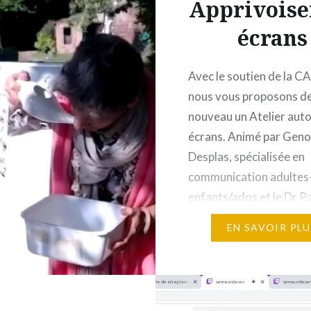
Apprivoise
écrans
Avec le soutien de la CA
nous vous proposons d
nouveau un Atelier aut
écrans. Animé par Gen
Desplas, spécialisée en
communication adultes
enfants/ados et le Dr Pa
Joly, psychiatre, strea
EN SAVOIR PLU
twitch, spécialisée dans
addictions et les
comportements déviant
tous genres. L’atelier s