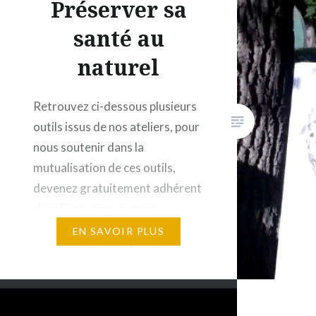
Préserver sa
santé au
naturel
Retrouvez ci-dessous plusieurs
outils issus de nos ateliers, pour
nous soutenir dans la
mutualisation de ces outils,
devenez gratuitement adhérent
: Vos Dons sont aussi les
bienvenus pour contribuer à nos
EN SAVOIR PLUS
partages d’outils : Propulsé par
HelloAsso Parfois catégorie
Food&drink en live sur
twitch.tv/DocRastaSemeurDeZen