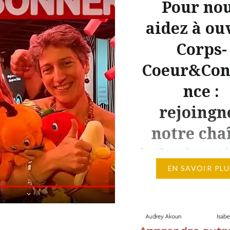
Pour no
AIRES. Pour les
aidez à ou
des outils sont aussi
es en littérature :
Corps-
e discord, salon autour
Coeur&Con
le et salon vocal COURS
ais. Les…
nce :
rejoingn
notre cha
boîte à outil
EN SAVOIR PLU
Pour nous aidez à ouvrir
Corps, le Coeur et la C
: Des vidéos et playlists
encourager l’autonomie