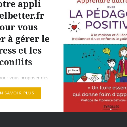
tre appli
pratiques intuitives&na
elbetter.fr
santé&détente&bien êt
proposer des pistes pou
our vous
parents, et pour tous, d
r à gérer le
ateliers en ligne, cliquer
ress et les
« abonnez-vous » , les 
tournages et ateliers en
conflits
(Directs) de notre Fra
pour vous proposer des
s approuvées et
EN SAVOIR PLUS
s par un psychiatre
 aider à aller de l’avant
 même :
lbetter.fr Une Appli en
ion : I Feel Better