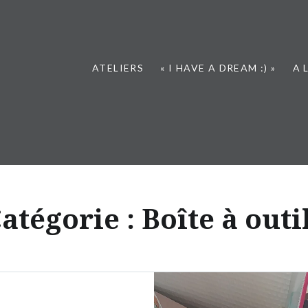
ATELIERS
« I HAVE A DREAM :) »
A 
atégorie : Boîte à outi