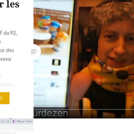
r les
format « mini cartes” intégrées
pour se repérer visuellement,
couverture plastifiée…
F du 92,
e
our des
oveva
-
tricia
meuse IRL
S
 les
s en
’adresse