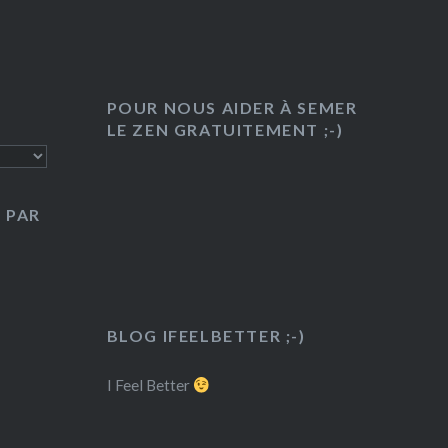
enfant à arriver à l’heure à
l’école en 5 étapes dans le sens
des aiguilles d’une…
POUR NOUS AIDER À SEMER
LE ZEN GRATUITEMENT ;-)
 PAR
BLOG IFEELBETTER ;-)
I Feel Better