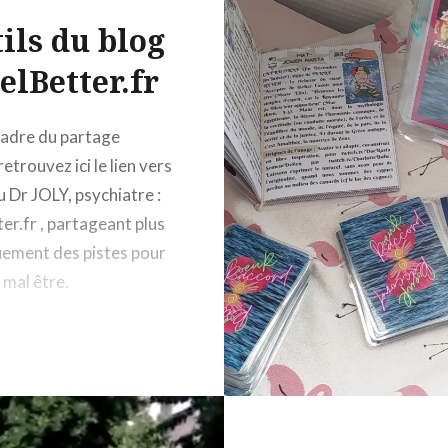
ils du blog
elBetter.fr
cadre du partage
 retrouvez ici le lien vers
u Dr JOLY, psychiatre :
er.fr , partageant plus
uement des pistes pour
 mal être.