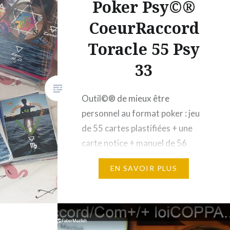
Poker Psy©®
CoeurRaccord
Toracle 55 Psy
33
Outil©® de mieux être
personnel au format poker : jeu
de 55 cartes plastifiées + une
carte notice + manuel de 56
pages (format A5, couleur : une
EN SAVOIR PLUS
page par carte de messages
inspirants avec les
significations, le contexte des
prises de vue, les illustrations