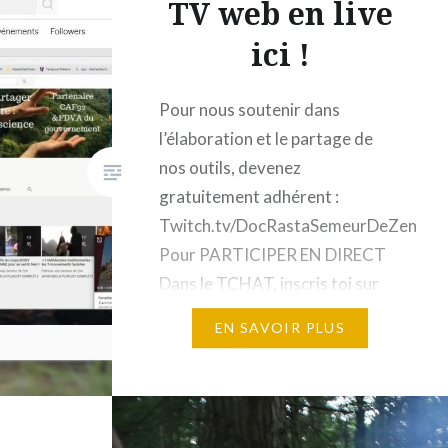
TV web en live
e tous
ici !
Pour nous soutenir dans
l’élaboration et le partage de
nos outils, devenez
gratuitement adhérent :
Twitch.tv/DocRastaSemeurDeZen
Pour PARTICIPER EN DIRECT
Dans le TCHAT, inscris toi sur
twitch.tv/DocRastaSemeurDeZen,
EN SAVOIR PLUS
en créant gratuitement ton
pseudo anonyme, depuis ton
ordi ou depuis ton smartphone
en chargeant l’appli TWITCH,