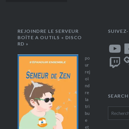
des
Une appli
articles
mieux-pa
techniqu
REJOINDRE LE SERVEUR
SUIVEZ
de commu
BOÎTE A OUTILS « DISCO
Pour par
YouTube
Fa
RD »
les…
Twitch
po
ur
rej
oi
nd
re
SEARCH
la
tri
Rechercher
bu
e
et