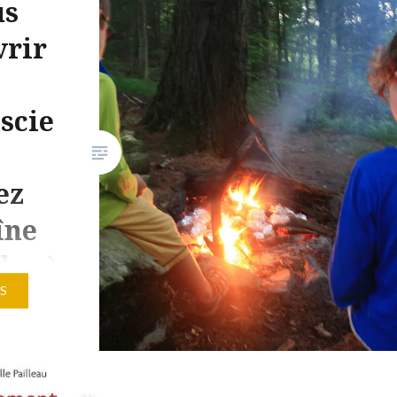
us
tuto pour te montrer le process.
Salons dédiés sur DISCORD !…
vrir
scie
ez
îne
s ;-)
S
 le
onscience
 pour
 dans les