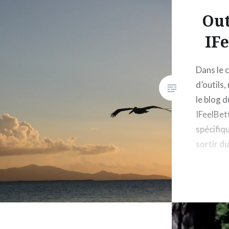
Out
IFe
Dans le 
d’outils,
le blog d
IFeelBett
spécifiq
sortir du