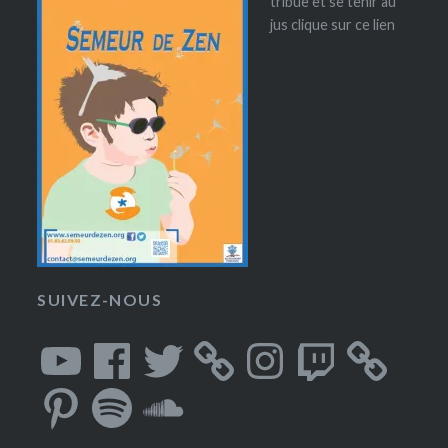
tribue et se tenir au
jus clique sur ce lien
SUIVEZ-NOUS
YouTube
Facebook
Twitter
Instagram
Twitch
Pinterest
Spotify
SoundCloud