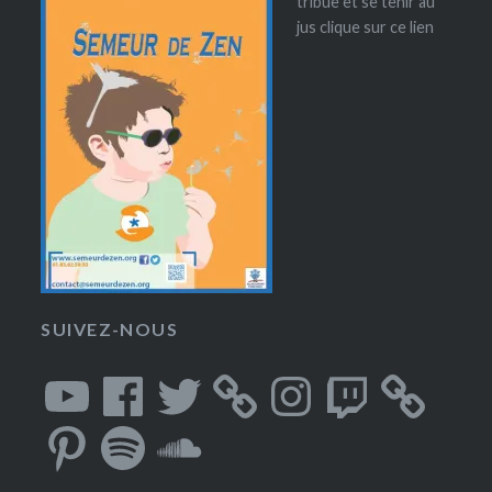
tribue et se tenir au
jus clique sur ce lien
SUIVEZ-NOUS
YouTube
Facebook
Twitter
Instagram
Twitch
Pinterest
Spotify
SoundCloud